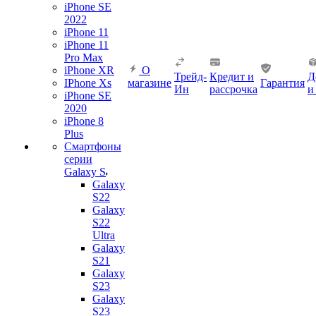
iPhone SE
2022
iPhone 11
iPhone 11
Pro Max
iPhone XR
О
Трейд-
Кредит и
Д
IPhone Xs
магазине
Гарантия
Ин
рассрочка
и
iPhone SE
2020
iPhone 8
Plus
Смартфоны
серии
Galaxy S
Galaxy
S22
Galaxy
S22
Ultra
Galaxy
S21
Galaxy
S23
Galaxy
S23