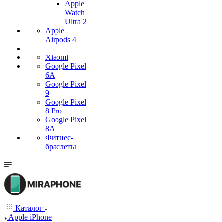
Apple
Watch
Ultra 2
Apple
Airpods 4
Xiaomi
Google Pixel
6A
Google Pixel
9
Google Pixel
8 Pro
Google Pixel
8A
Фитнес-
браслеты
Каталог
Apple iPhone