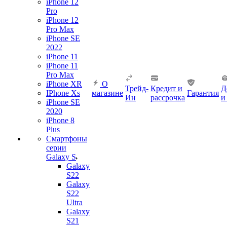
iPhone 12
Pro
iPhone 12
Pro Max
iPhone SE
2022
iPhone 11
iPhone 11
Pro Max
iPhone XR
О
Трейд-
Кредит и
Д
IPhone Xs
магазине
Гарантия
Ин
рассрочка
и
iPhone SE
2020
iPhone 8
Plus
Смартфоны
серии
Galaxy S
Galaxy
S22
Galaxy
S22
Ultra
Galaxy
S21