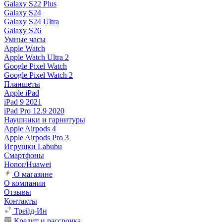
Galaxy S22 Plus
Galaxy S24
Galaxy S24 Ultra
Galaxy S26
Умные часы
Apple Watch
Apple Watch Ultra 2
Google Pixel Watch
Google Pixel Watch 2
Планшеты
Apple iPad
iPad 9 2021
iPad Pro 12.9 2020
Наушники и гарнитуры
Apple Airpods 4
Apple Airpods Pro 3
Игрушки Labubu
Смартфоны
Honor/Huawei
О магазине
О компании
Отзывы
Контакты
Трейд-Ин
Кредит и рассрочка