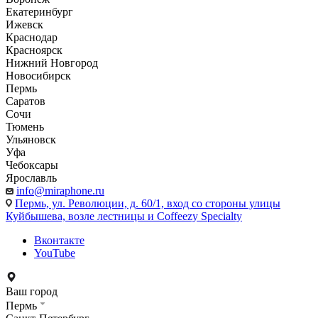
Екатеринбург
Ижевск
Краснодар
Красноярск
Нижний Новгород
Новосибирск
Пермь
Саратов
Сочи
Тюмень
Ульяновск
Уфа
Чебоксары
Ярославль
info@miraphone.ru
Пермь,
ул. Революции, д. 60/1, вход со стороны улицы
Куйбышева, возле лестницы и Coffeezy Specialty
Вконтакте
YouTube
Ваш город
Пермь