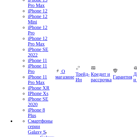
Pro Max
iPhone 12
iPhone 12
Mini
iPhone 12
Pro
iPhone 12
Pro Max
iPhone SE
2022
iPhone 11
iPhone 11
Pro
О
Трейд-
Кредит и
Д
iPhone 11
магазине
Гарантия
Ин
рассрочка
и
Pro Max
iPhone XR
IPhone Xs
iPhone SE
2020
iPhone 8
Plus
Смартфоны
серии
Galaxy S