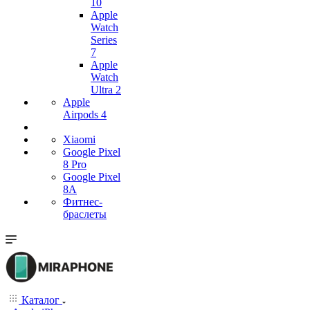
10
Apple
Watch
Series
7
Apple
Watch
Ultra 2
Apple
Airpods 4
Xiaomi
Google Pixel
8 Pro
Google Pixel
8A
Фитнес-
браслеты
Каталог