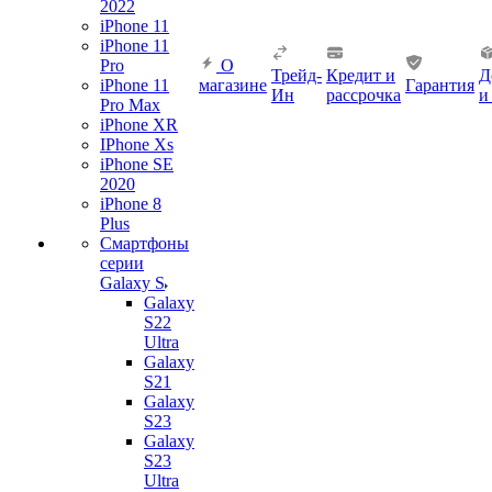
2022
iPhone 11
iPhone 11
Pro
О
Трейд-
Кредит и
Д
iPhone 11
магазине
Гарантия
Ин
рассрочка
и
Pro Max
iPhone XR
IPhone Xs
iPhone SE
2020
iPhone 8
Plus
Смартфоны
серии
Galaxy S
Galaxy
S22
Ultra
Galaxy
S21
Galaxy
S23
Galaxy
S23
Ultra