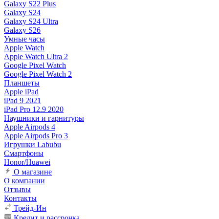
Galaxy S22 Plus
Galaxy S24
Galaxy S24 Ultra
Galaxy S26
Умные часы
Apple Watch
Apple Watch Ultra 2
Google Pixel Watch
Google Pixel Watch 2
Планшеты
Apple iPad
iPad 9 2021
iPad Pro 12.9 2020
Наушники и гарнитуры
Apple Airpods 4
Apple Airpods Pro 3
Игрушки Labubu
Смартфоны
Honor/Huawei
О магазине
О компании
Отзывы
Контакты
Трейд-Ин
Кредит и рассрочка