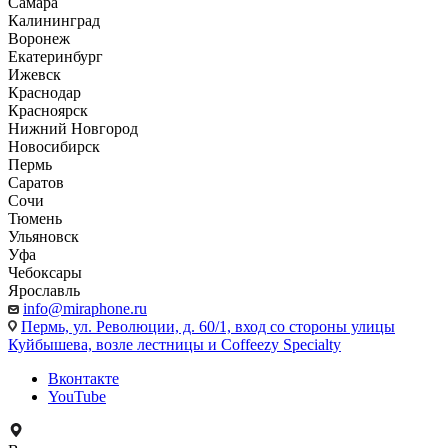
Самара
Калининград
Воронеж
Екатеринбург
Ижевск
Краснодар
Красноярск
Нижний Новгород
Новосибирск
Пермь
Саратов
Сочи
Тюмень
Ульяновск
Уфа
Чебоксары
Ярославль
info@miraphone.ru
Пермь,
ул. Революции, д. 60/1, вход со стороны улицы
Куйбышева, возле лестницы и Coffeezy Specialty
Вконтакте
YouTube