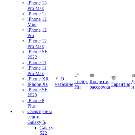
iPhone 13
Pro Max
iPhone 12
iPhone 12
Mini
iPhone 12
Pro
iPhone 12
Pro Max
iPhone SE
2022
iPhone 11
iPhone 11
Pro Max
iPhone XR
О
Трейд-
Кредит и
Д
IPhone Xs
магазине
Гарантия
Ин
рассрочка
и
iPhone SE
2020
iPhone 8
Plus
Смартфоны
серии
Galaxy S
Galaxy
S22