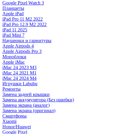
Google Pixel Watch 3
Планшеты
Apple iPad
iPad Pro 11 M2 2022
iPad Pro 12.9 M2 2022
iPad 11 2025
iPad Mini 7
Наушники и гарнитуры
Apple Airpods 4
Apple Airpods Pro 3
Моноблоки
Apple iMac
iMac 24 2023 M3
iMac 24 2021 M1
iMac 24 2024 M4
Игрушки Labubu
Ремонты
Замена задней крышки
Замена аккумулятора (Без ошибки)
Замена экрана (аналог)
Замена экрана (оригинал)
Смартфоны
Xiaomi
Honor/Huawei
Google Pixel