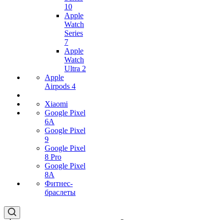
10
Apple
Watch
Series
7
Apple
Watch
Ultra 2
Apple
Airpods 4
Xiaomi
Google Pixel
6A
Google Pixel
9
Google Pixel
8 Pro
Google Pixel
8A
Фитнес-
браслеты