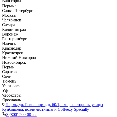
Ваш город
Пермь
Санкт-Петербург
Москва
Челябинск
Самара
Калининград
Воронеж
Екатеринбург
Ижевск
Краснодар
Красноярск
Нижний Новгород
Новосибирск
Пермь
Саратов
Сочи
Тюмень
Ульяновск
Уфа
Чебоксары
Ярославль
Пермь,
ул. Революции, д. 60/1, вход со стороны улицы
Куйбышева, возле лестницы и Coffeezy Specialty
8 (800) 500-00-22