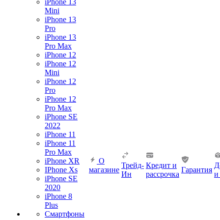
iPhone 13
Mini
iPhone 13
Pro
iPhone 13
Pro Max
iPhone 12
iPhone 12
Mini
iPhone 12
Pro
iPhone 12
Pro Max
iPhone SE
2022
iPhone 11
iPhone 11
Pro Max
iPhone XR
О
Трейд-
Кредит и
Д
IPhone Xs
магазине
Гарантия
Ин
рассрочка
и
iPhone SE
2020
iPhone 8
Plus
Смартфоны