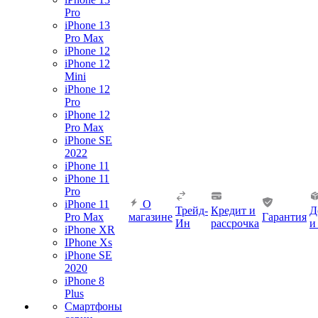
Pro
iPhone 13
Pro Max
iPhone 12
iPhone 12
Mini
iPhone 12
Pro
iPhone 12
Pro Max
iPhone SE
2022
iPhone 11
iPhone 11
Pro
iPhone 11
О
Трейд-
Кредит и
Д
Pro Max
магазине
Гарантия
Ин
рассрочка
и
iPhone XR
IPhone Xs
iPhone SE
2020
iPhone 8
Plus
Смартфоны