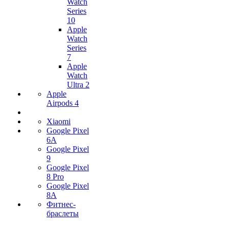
Watch
Series
10
Apple
Watch
Series
7
Apple
Watch
Ultra 2
Apple
Airpods 4
Xiaomi
Google Pixel
6A
Google Pixel
9
Google Pixel
8 Pro
Google Pixel
8A
Фитнес-
браслеты