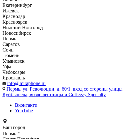
Екатеринбург
Ижевск
Краснодар
Красноярск
Нижний Новгород
Новосибирск
Пермь
Саратов
Сочи
Тюмень
Ульяновск
Уфа
Чебоксары
Ярославль
info@miraphone.ru
Пермь,
ул. Революции, д. 60/1, вход со стороны улицы
Куйбышева, возле лестницы и Coffeezy Specialty
Вконтакте
YouTube
Ваш город
Пермь