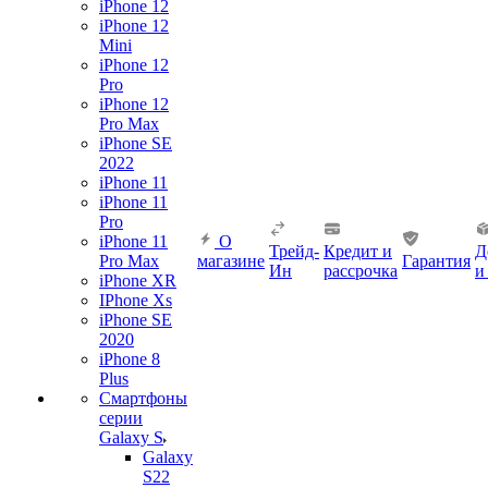
iPhone 12
iPhone 12
Mini
iPhone 12
Pro
iPhone 12
Pro Max
iPhone SE
2022
iPhone 11
iPhone 11
Pro
iPhone 11
О
Трейд-
Кредит и
Д
Pro Max
магазине
Гарантия
Ин
рассрочка
и
iPhone XR
IPhone Xs
iPhone SE
2020
iPhone 8
Plus
Смартфоны
серии
Galaxy S
Galaxy
S22