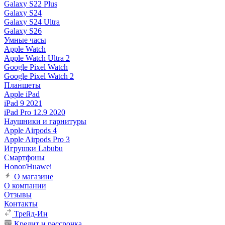
Galaxy S22 Plus
Galaxy S24
Galaxy S24 Ultra
Galaxy S26
Умные часы
Apple Watch
Apple Watch Ultra 2
Google Pixel Watch
Google Pixel Watch 2
Планшеты
Apple iPad
iPad 9 2021
iPad Pro 12.9 2020
Наушники и гарнитуры
Apple Airpods 4
Apple Airpods Pro 3
Игрушки Labubu
Смартфоны
Honor/Huawei
О магазине
О компании
Отзывы
Контакты
Трейд-Ин
Кредит и рассрочка