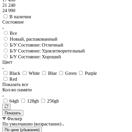
21 240
24 990
В наличии
Состояние
Все
Новый, распакованный
Б/У Состояние: Отличный
Б/У Состояние: Удовлетворительный
Б/У Состояние: Хороший
Цвет
Black
White
Blue
Green
Purple
Red
Показать все
Кол-во памяти
64gb
128gb
256gb
Показать
Фильтр
По умолчанию (возрастание)
По цене (убывание)