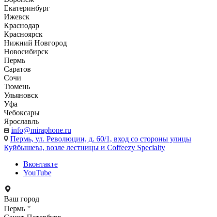
Екатеринбург
Ижевск
Краснодар
Красноярск
Нижний Новгород
Новосибирск
Пермь
Саратов
Сочи
Тюмень
Ульяновск
Уфа
Чебоксары
Ярославль
info@miraphone.ru
Пермь,
ул. Революции, д. 60/1, вход со стороны улицы
Куйбышева, возле лестницы и Coffeezy Specialty
Вконтакте
YouTube
Ваш город
Пермь