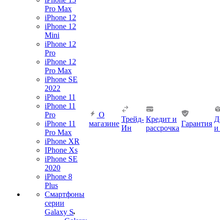
Pro Max
iPhone 12
iPhone 12
Mini
iPhone 12
Pro
iPhone 12
Pro Max
iPhone SE
2022
iPhone 11
iPhone 11
Pro
О
Трейд-
Кредит и
Д
iPhone 11
магазине
Гарантия
Ин
рассрочка
и
Pro Max
iPhone XR
IPhone Xs
iPhone SE
2020
iPhone 8
Plus
Смартфоны
серии
Galaxy S