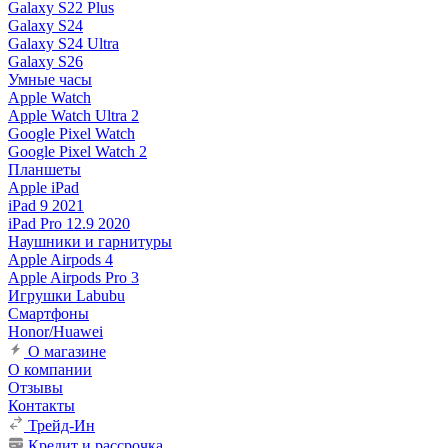
Galaxy S22 Plus
Galaxy S24
Galaxy S24 Ultra
Galaxy S26
Умные часы
Apple Watch
Apple Watch Ultra 2
Google Pixel Watch
Google Pixel Watch 2
Планшеты
Apple iPad
iPad 9 2021
iPad Pro 12.9 2020
Наушники и гарнитуры
Apple Airpods 4
Apple Airpods Pro 3
Игрушки Labubu
Смартфоны
Honor/Huawei
О магазине
О компании
Отзывы
Контакты
Трейд-Ин
Кредит и рассрочка