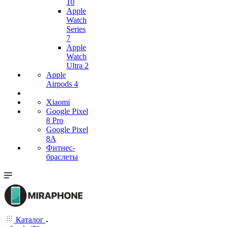
10
Apple
Watch
Series
7
Apple
Watch
Ultra 2
Apple
Airpods 4
Xiaomi
Google Pixel
8 Pro
Google Pixel
8A
Фитнес-
браслеты
Каталог