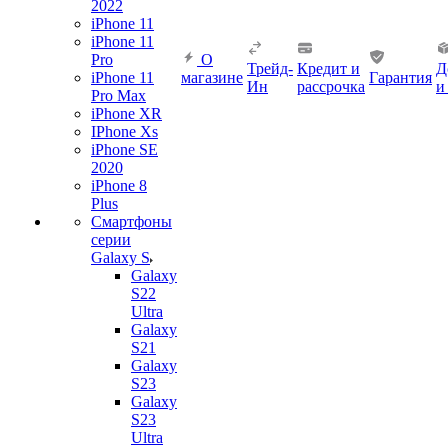
2022
iPhone 11
iPhone 11
Pro
О
Трейд-
Кредит и
Д
iPhone 11
магазине
Гарантия
Ин
рассрочка
и
Pro Max
iPhone XR
IPhone Xs
iPhone SE
2020
iPhone 8
Plus
Смартфоны
серии
Galaxy S
Galaxy
S22
Ultra
Galaxy
S21
Galaxy
S23
Galaxy
S23
Ultra