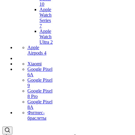
10
Apple
Watch
Series
7
Apple
Watch
Ultra 2
Apple
Airpods 4
Xiaomi
Google Pixel
6A
Google Pixel
9
Google Pixel
8 Pro
Google Pixel
8A
Фитнес-
браслеты