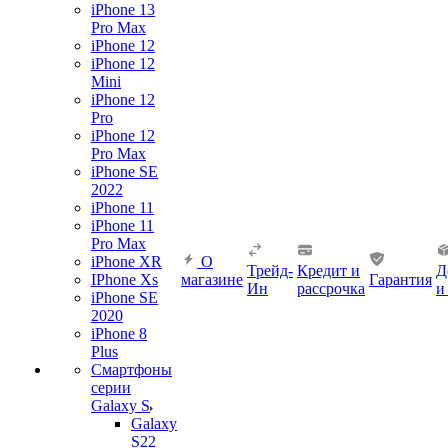
iPhone 13
Pro Max
iPhone 12
iPhone 12
Mini
iPhone 12
Pro
iPhone 12
Pro Max
iPhone SE
2022
iPhone 11
iPhone 11
Pro Max
iPhone XR
О
Трейд-
Кредит и
Д
IPhone Xs
магазине
Гарантия
Ин
рассрочка
и
iPhone SE
2020
iPhone 8
Plus
Смартфоны
серии
Galaxy S
Galaxy
S22