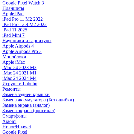
Google Pixel Watch 3
Планшеты
Apple iPad
iPad Pro 11 M2 2022
iPad Pro 12.9 M2 2022
iPad 11 2025
iPad Mini 7
Наушники и гарнитуры
Apple Airpods 4
Apple Airpods Pro 3
Моноблоки
Apple iMac
iMac 24 2023 M3
iMac 24 2021 M1
iMac 24 2024 M4
Игрушки Labubu
Ремонты
Замена задней крышки
Замена аккумулятора (Без ошибки)
Замена экрана (аналог)
Замена экрана (оригинал)
Смартфоны
Xiaomi
Honor/Huawei
Google Pixel