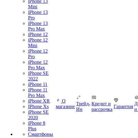
iPhone 13
Mini
iPhone 13
Pro
iPhone 13
Pro Max
iPhone 12
iPhone 12
Mini
iPhone 12
Pro
iPhone 12
Pro Max
iPhone SE
2022
iPhone 11
iPhone 11
Pro Max
iPhone XR
О
Трейд-
Кредит и
Д
IPhone Xs
магазине
Гарантия
Ин
рассрочка
и
iPhone SE
2020
iPhone 8
Plus
Смартфоны