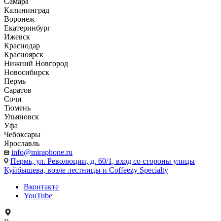
Самара
Калининград
Воронеж
Екатеринбург
Ижевск
Краснодар
Красноярск
Нижний Новгород
Новосибирск
Пермь
Саратов
Сочи
Тюмень
Ульяновск
Уфа
Чебоксары
Ярославль
info@miraphone.ru
Пермь,
ул. Революции, д. 60/1, вход со стороны улицы
Куйбышева, возле лестницы и Coffeezy Specialty
Вконтакте
YouTube