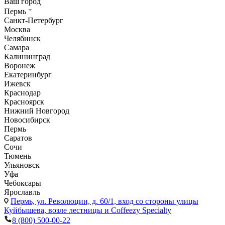
Ваш город
Пермь
Санкт-Петербург
Москва
Челябинск
Самара
Калининград
Воронеж
Екатеринбург
Ижевск
Краснодар
Красноярск
Нижний Новгород
Новосибирск
Пермь
Саратов
Сочи
Тюмень
Ульяновск
Уфа
Чебоксары
Ярославль
Пермь,
ул. Революции, д. 60/1, вход со стороны улицы
Куйбышева, возле лестницы и Coffeezy Specialty
8 (800) 500-00-22