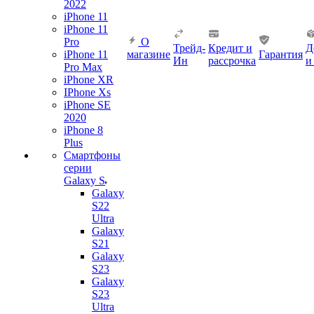
2022
iPhone 11
iPhone 11
Pro
О
Трейд-
Кредит и
Д
iPhone 11
магазине
Гарантия
Ин
рассрочка
и
Pro Max
iPhone XR
IPhone Xs
iPhone SE
2020
iPhone 8
Plus
Смартфоны
серии
Galaxy S
Galaxy
S22
Ultra
Galaxy
S21
Galaxy
S23
Galaxy
S23
Ultra