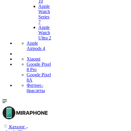
10
Apple
Watch
Series
7
Apple
Watch
Ultra 2
Apple
Airpods 4
Xiaomi
Google Pixel
8 Pro
Google Pixel
8A
Фитнес-
браслеты
Каталог