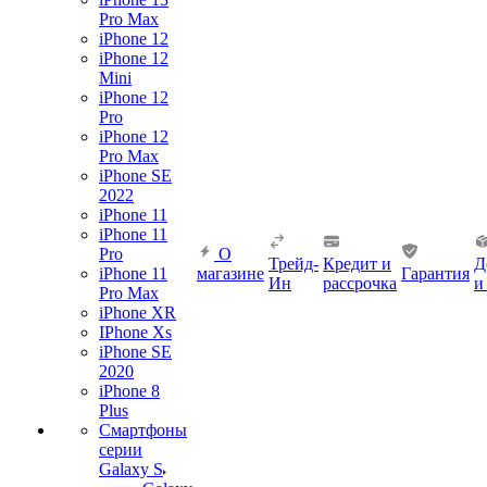
Pro Max
iPhone 12
iPhone 12
Mini
iPhone 12
Pro
iPhone 12
Pro Max
iPhone SE
2022
iPhone 11
iPhone 11
Pro
О
Трейд-
Кредит и
Д
iPhone 11
магазине
Гарантия
Ин
рассрочка
и
Pro Max
iPhone XR
IPhone Xs
iPhone SE
2020
iPhone 8
Plus
Смартфоны
серии
Galaxy S