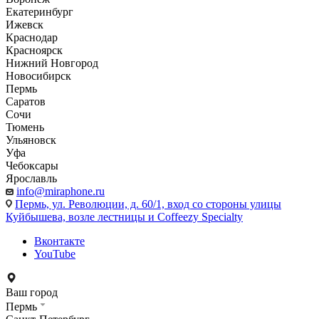
Екатеринбург
Ижевск
Краснодар
Красноярск
Нижний Новгород
Новосибирск
Пермь
Саратов
Сочи
Тюмень
Ульяновск
Уфа
Чебоксары
Ярославль
info@miraphone.ru
Пермь,
ул. Революции, д. 60/1, вход со стороны улицы
Куйбышева, возле лестницы и Coffeezy Specialty
Вконтакте
YouTube
Ваш город
Пермь