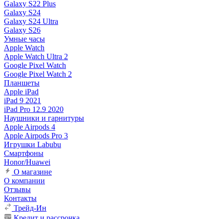
Galaxy S22 Plus
Galaxy S24
Galaxy S24 Ultra
Galaxy S26
Умные часы
Apple Watch
Apple Watch Ultra 2
Google Pixel Watch
Google Pixel Watch 2
Планшеты
Apple iPad
iPad 9 2021
iPad Pro 12.9 2020
Наушники и гарнитуры
Apple Airpods 4
Apple Airpods Pro 3
Игрушки Labubu
Смартфоны
Honor/Huawei
О магазине
О компании
Отзывы
Контакты
Трейд-Ин
Кредит и рассрочка