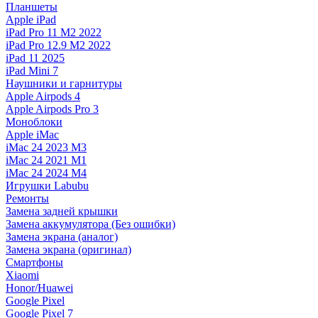
Планшеты
Apple iPad
iPad Pro 11 M2 2022
iPad Pro 12.9 M2 2022
iPad 11 2025
iPad Mini 7
Наушники и гарнитуры
Apple Airpods 4
Apple Airpods Pro 3
Моноблоки
Apple iMac
iMac 24 2023 M3
iMac 24 2021 M1
iMac 24 2024 M4
Игрушки Labubu
Ремонты
Замена задней крышки
Замена аккумулятора (Без ошибки)
Замена экрана (аналог)
Замена экрана (оригинал)
Смартфоны
Xiaomi
Honor/Huawei
Google Pixel
Google Pixel 7