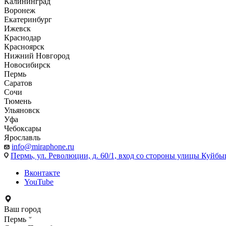
Калининград
Воронеж
Екатеринбург
Ижевск
Краснодар
Красноярск
Нижний Новгород
Новосибирск
Пермь
Саратов
Сочи
Тюмень
Ульяновск
Уфа
Чебоксары
Ярославль
info@miraphone.ru
Пермь,
ул. Революции, д. 60/1, вход со стороны улицы Куйбыш
Вконтакте
YouTube
Ваш город
Пермь