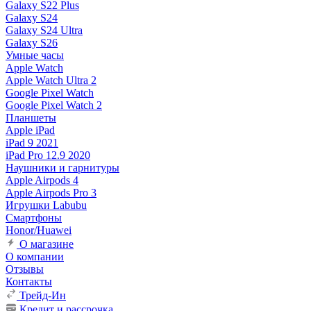
Galaxy S22 Plus
Galaxy S24
Galaxy S24 Ultra
Galaxy S26
Умные часы
Apple Watch
Apple Watch Ultra 2
Google Pixel Watch
Google Pixel Watch 2
Планшеты
Apple iPad
iPad 9 2021
iPad Pro 12.9 2020
Наушники и гарнитуры
Apple Airpods 4
Apple Airpods Pro 3
Игрушки Labubu
Смартфоны
Honor/Huawei
О магазине
О компании
Отзывы
Контакты
Трейд-Ин
Кредит и рассрочка