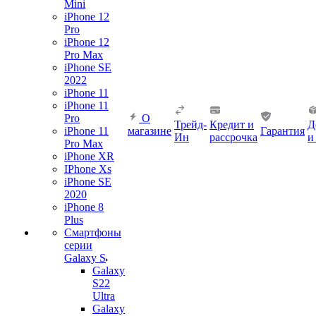
Mini
iPhone 12
Pro
iPhone 12
Pro Max
iPhone SE
2022
iPhone 11
iPhone 11
Pro
О
Трейд-
Кредит и
Д
iPhone 11
магазине
Гарантия
Ин
рассрочка
и
Pro Max
iPhone XR
IPhone Xs
iPhone SE
2020
iPhone 8
Plus
Смартфоны
серии
Galaxy S
Galaxy
S22
Ultra
Galaxy