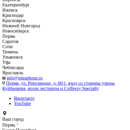
Екатеринбург
Ижевск
Краснодар
Красноярск
Нижний Новгород
Новосибирск
Пермь
Саратов
Сочи
Тюмень
Ульяновск
Уфа
Чебоксары
Ярославль
info@miraphone.ru
Пермь,
ул. Революции, д. 60/1, вход со стороны улицы
Куйбышева, возле лестницы и Coffeezy Specialty
Вконтакте
YouTube
Ваш город
Пермь