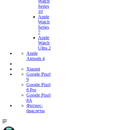
Watch
Series
10
Apple
Watch
Series
7
Apple
Watch
Ultra 2
Apple
Airpods 4
Xiaomi
Google Pixel
9
Google Pixel
8 Pro
Google Pixel
8A
Фитнес-
браслеты