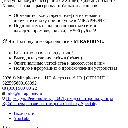
Доступна покупка в сервисах Я.Сплит, Долями, по карте
Халва, а также в рассрочку от банков-партнеров
Обменяйте свой старый телефон на новый и
получите скидку при покупке в MIRAPHONE!
Подпишитесь на наши социальные сети и
находите промокод на скидку 500 рублей!
📋 Что Вы получите обратившись в
MIRAPHONE
:
Гарантию на всю продукцию!
Выгодные условия trade-in (обмен)
Оригинальные устройства и аксессуары к ним
Полную информацию о происхождении устройства!
2026 © Miraphone.ru | ИП Федосеев А.Ю. | ОГРНИП
322595800108392
8 (800) 500-00-22
info@miraphone.ru
Пермь,
ул. Революции, д. 60/1, вход со стороны улицы
Куйбышева, возле лестницы и Coffeezy Specialty
Вконтакте
YouTube