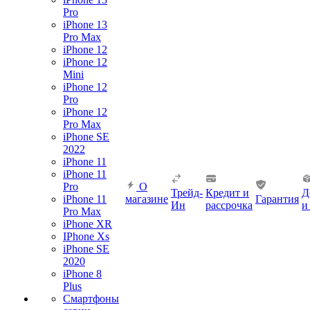
Pro
iPhone 13
Pro Max
iPhone 12
iPhone 12
Mini
iPhone 12
Pro
iPhone 12
Pro Max
iPhone SE
2022
iPhone 11
iPhone 11
Pro
О
Трейд-
Кредит и
Д
iPhone 11
магазине
Гарантия
Ин
рассрочка
и
Pro Max
iPhone XR
IPhone Xs
iPhone SE
2020
iPhone 8
Plus
Смартфоны